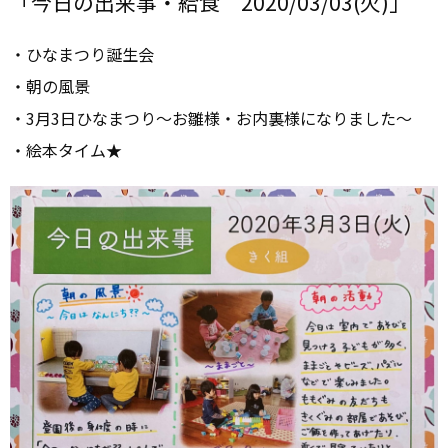
「今日の出来事・給食 2020/03/03(火)」
・ひなまつり誕生会
・朝の風景
・3月3日ひなまつり～お雛様・お内裏様になりました～
・絵本タイム★