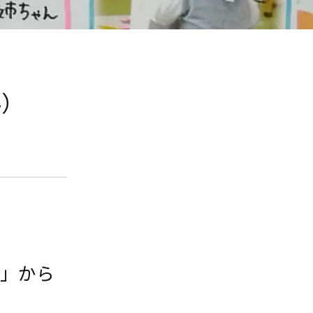
4）
園」から