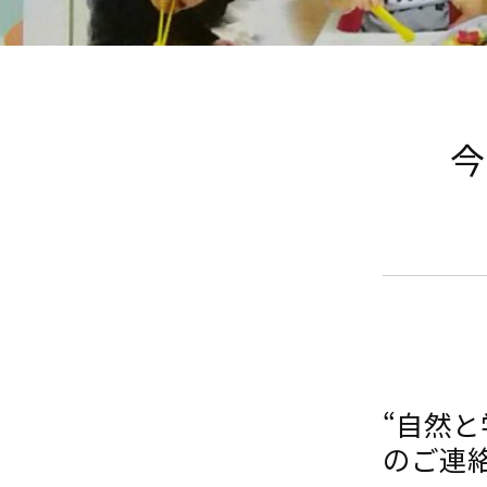
今
“自然
のご連