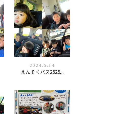
2024.5.14
えんそくバス2525...