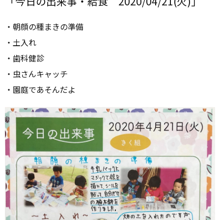
「今日の出来事・給食 2020/04/21(火)」
・朝顔の種まきの準備
・土入れ
・歯科健診
・虫さんキャッチ
・園庭であそんだよ