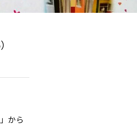
6）
園」から