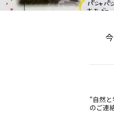
今
“自然
のご連