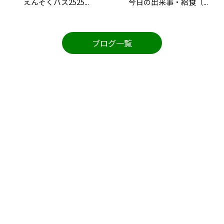
えんそくバス2525...
今日の出来事・給食（...
ブログ一覧