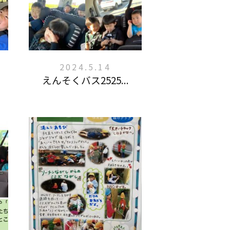
2024.5.14
えんそくバス2525...