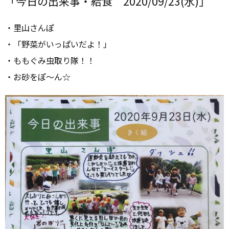
「今日の出来事・給食 2020/09/23(水)」
・里山さんぽ
・「野菜がいっぱいだよ！」
・ももぐみ虫取り隊！！
・お砂をぽ～ん☆