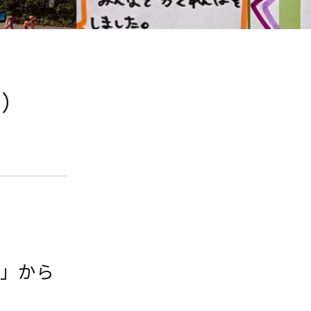
5）
園」から