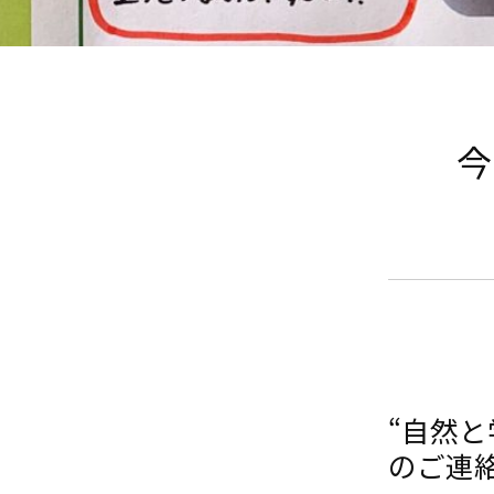
今
“自然
のご連