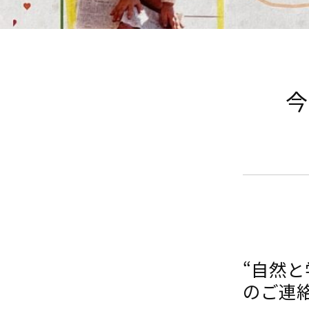
今
“自然
のご連