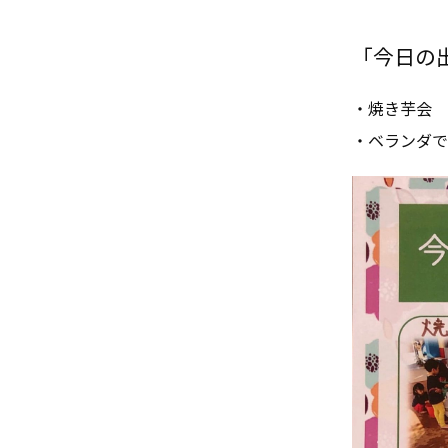
「今日の出来
・焼き芋会
・ベランダで