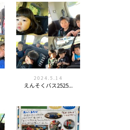
2024.5.14
えんそくバス2525...