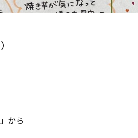
5）
園」から