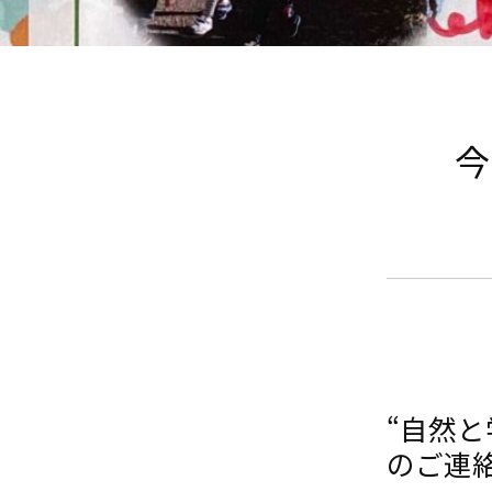
今
“自然
のご連