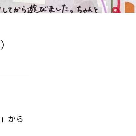
2）
園」から