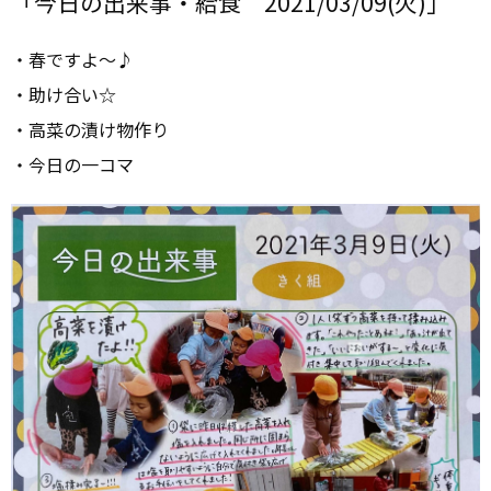
「今日の出来事・給食 2021/03/09(火)」
・春ですよ～♪
・助け合い☆
・高菜の漬け物作り
・今日の一コマ