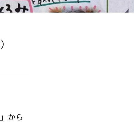
5）
園」から