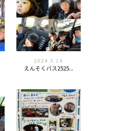
2024.5.14
えんそくバス2525...