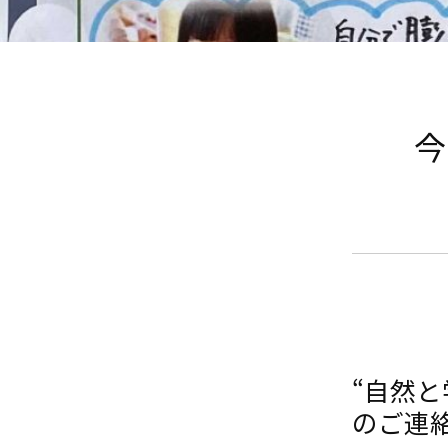
今
“自然
のご連