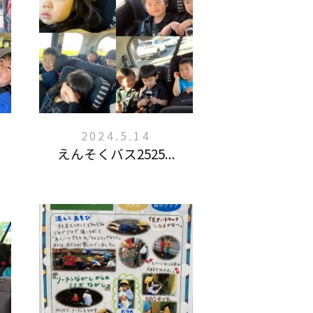
2024.5.14
えんそくバス2525...