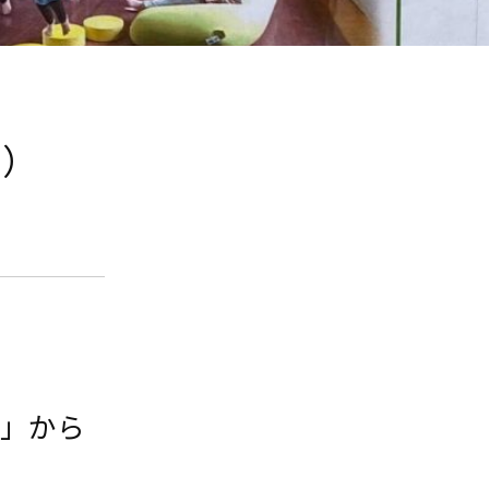
3）
園」から