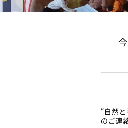
今
“自然
のご連