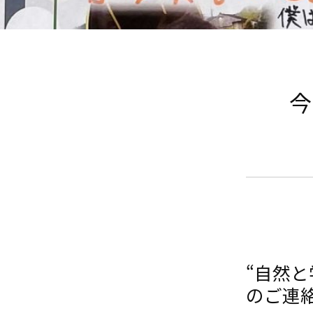
今
“自然
のご連