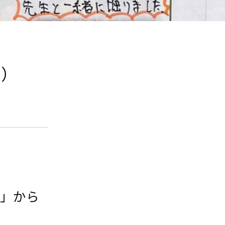
9）
園」から