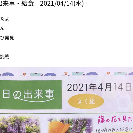
事・給食 2021/04/14(水)」
たよ
ん
び発見
挑戦