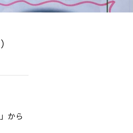
9）
園」から