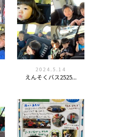
2024.5.14
えんそくバス2525...