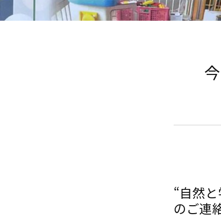
今
“自然
のご連