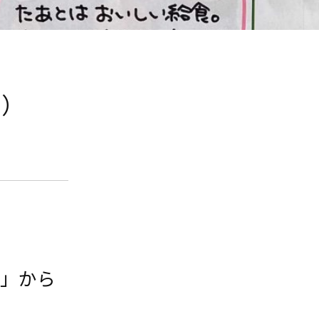
9）
園」から