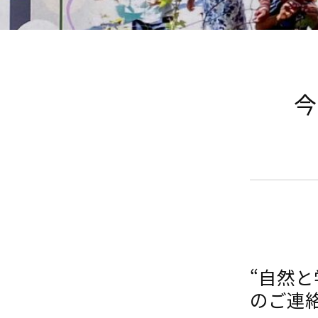
今
“自然
のご連