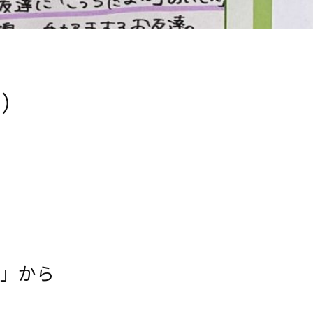
8）
園」から