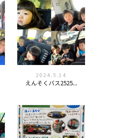
2024.5.14
えんそくバス2525...