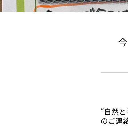
今
“自然
のご連