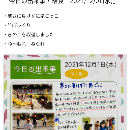
「今日の出来事・給食 2021/12/01(水)」
・寒さに負けずに鬼ごっこ
・竹ぽっくり
・きのこを収穫しました
・ね～むれ ねむれ