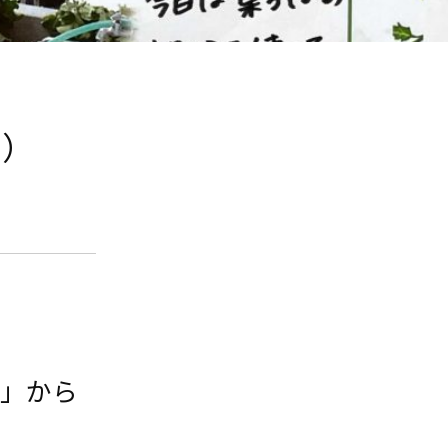
9）
園」から