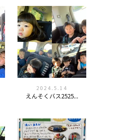
2024.5.14
えんそくバス2525...