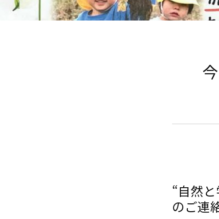
今
“自然
のご連