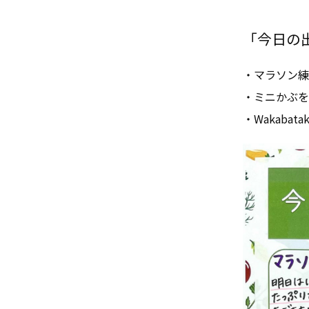
「今日の出来
・マラソン練
・ミニかぶを
・Wakaba