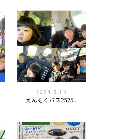
2024.5.14
えんそくバス2525...