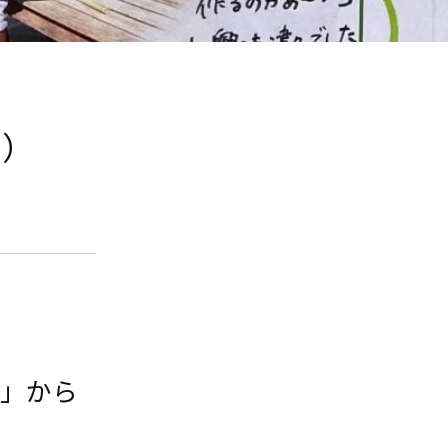
8）
園」から