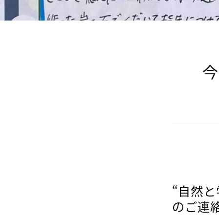
今
“自然
のご連