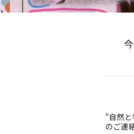
今
“自然
のご連