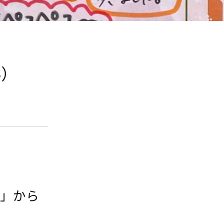
4）
園」から