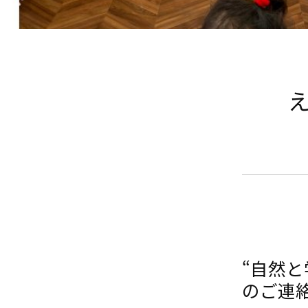
え
“自然
のご連