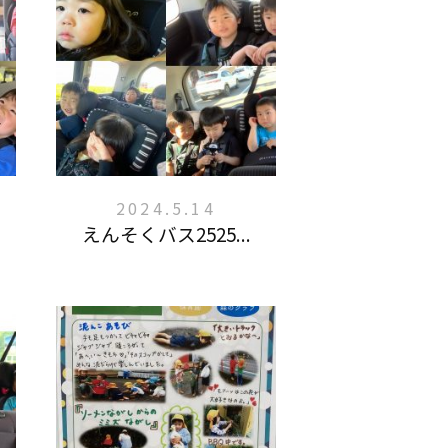
2024.5.14
えんそくバス2525...