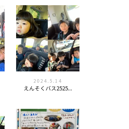
2024.5.14
えんそくバス2525...