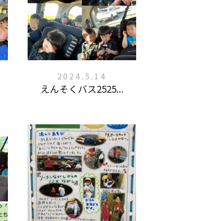
2024.5.14
えんそくバス2525...