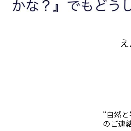
え
“自然
のご連