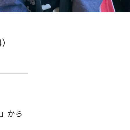
4）
園」から