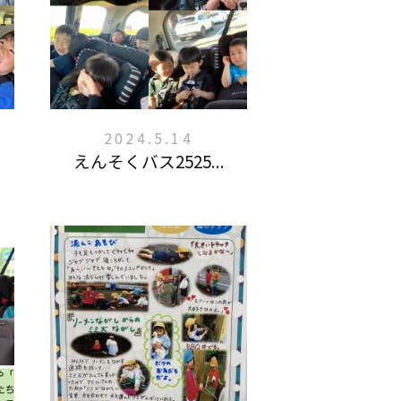
2024.5.14
えんそくバス2525...