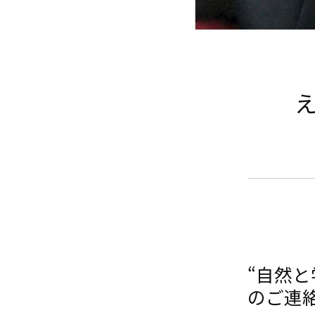
え
“自然
のご連