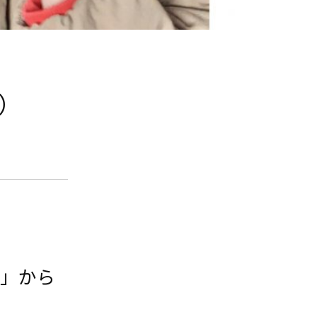
1）
園」から