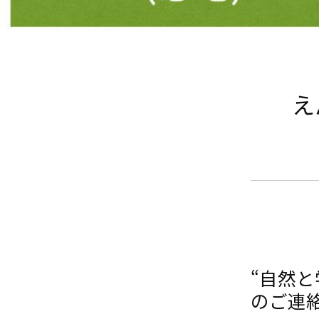
え
“自然
のご連