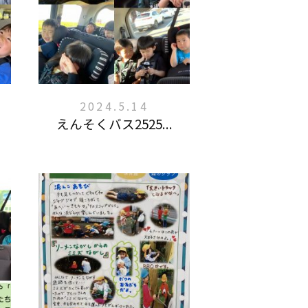
2024.5.14
えんそくバス2525...