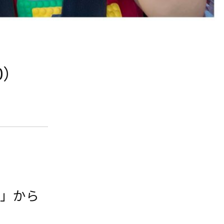
0）
園」から