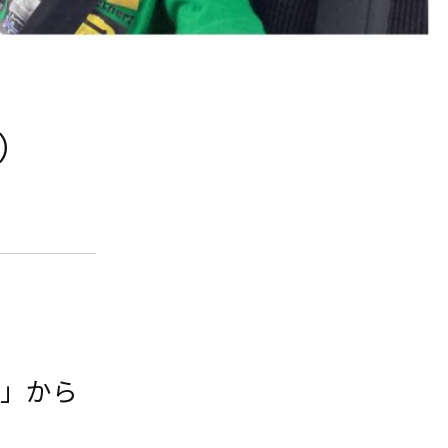
7）
園」から