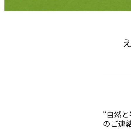
え
“自然
のご連