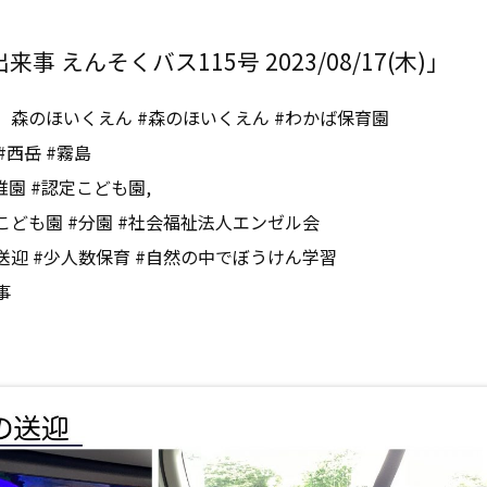
事 えんそくバス115号 2023/08/17(木)」
、森のほいくえん #森のほいくえん #わかば保育園
#西岳 #霧島
稚園 #認定こども園,
こども園 #分園 #社会福祉法人エンゼル会
送迎 #少人数保育 #自然の中でぼうけん学習
事