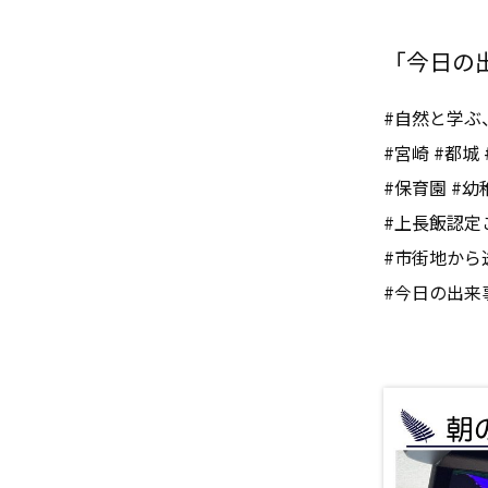
「今日の出来
#自然と学ぶ
#宮崎 #都城 
#保育園 #幼
#上長飯認定
#市街地から
#今日の出来