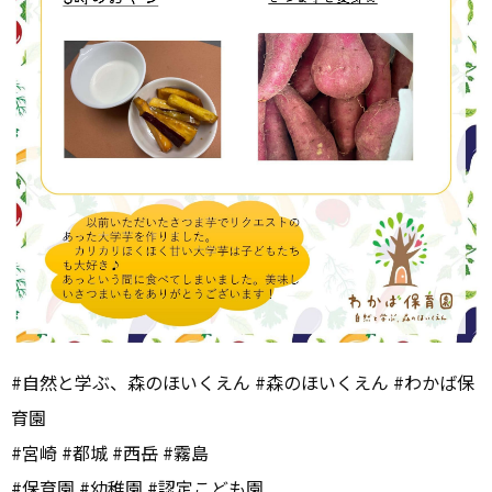
#自然と学ぶ、森のほいくえん #森のほいくえん #わかば保
育園
#宮崎 #都城 #西岳 #霧島
#保育園 #幼稚園 #認定こども園,