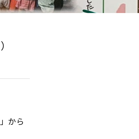
3）
園」から