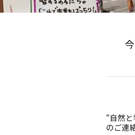
今
“自然
のご連