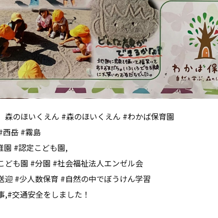
、森のほいくえん #森のほいくえん #わかば保育園
#西岳 #霧島
稚園 #認定こども園,
こども園 #分園 #社会福祉法人エンゼル会
送迎 #少人数保育 #自然の中でぼうけん学習
事,#交通安全をしました！