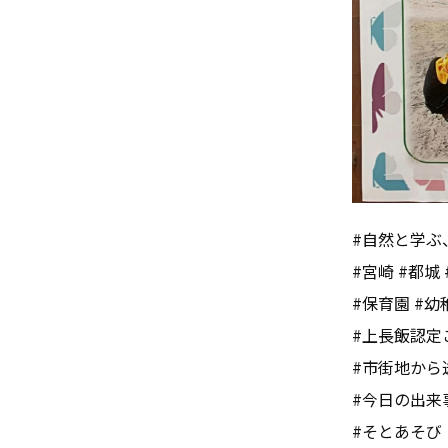
#自然と学ぶ
#宮崎 #都城 
#保育園 #幼
#上長飯認定
#市街地から
#今日の出来
#そとあそび