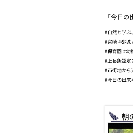
「今日の出来
#自然と学ぶ
#宮崎 #都城 
#保育園 #幼
#上長飯認定
#市街地から
#今日の出来