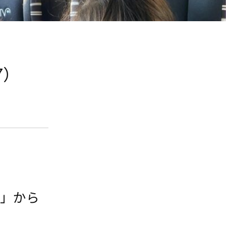
7）
園」から