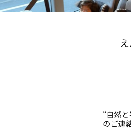
え
“自然
のご連