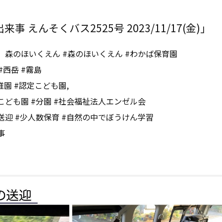
事 えんそくバス2525号 2023/11/17(金)」
、森のほいくえん #森のほいくえん #わかば保育園
#西岳 #霧島
稚園 #認定こども園,
こども園 #分園 #社会福祉法人エンゼル会
送迎 #少人数保育 #自然の中でぼうけん学習
事