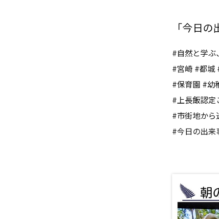
「今日の出来
#自然と学ぶ
#宮崎 #都城 
#保育園 #幼
#上長飯認定
#市街地から
#今日の出来