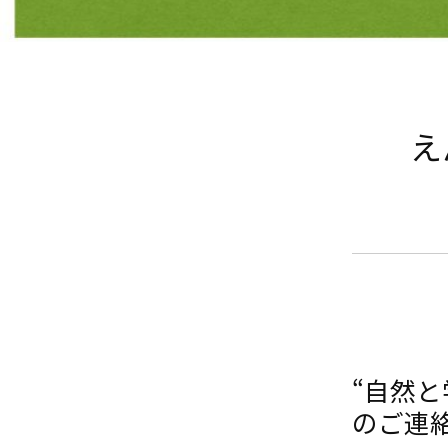
え
“自然
のご連