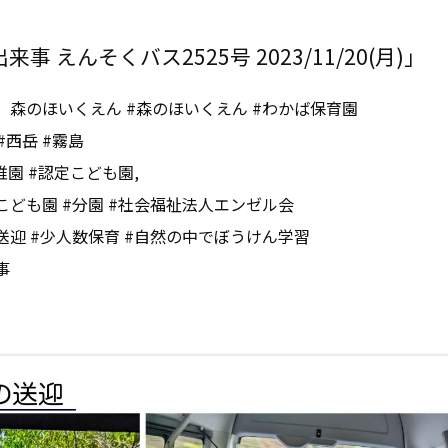
事 えんそくバス2525号 2023/11/20(月)」
、森のほいくえん #森のほいくえん #わかば保育園
#西岳 #霧島
稚園 #認定こども園,
こども園 #分園 #社会福祉法人エンゼル会
送迎 #少人数保育 #自然の中でぼうけん学習
事