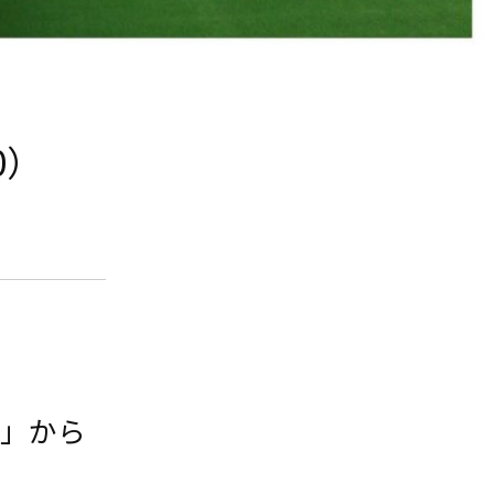
0）
園」から