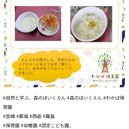
#自然と学ぶ、森のほいくえん #森のほいくえん #わかば保
育園
#宮崎 #都城 #西岳 #霧島
#保育園 #幼稚園 #認定こども園,