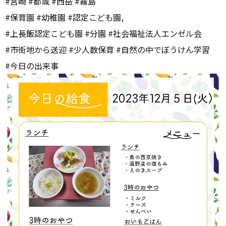
#宮崎 #都城 #西岳 #霧島
#保育園 #幼稚園 #認定こども園,
#上長飯認定こども園 #分園 #社会福祉法人エンゼル会
#市街地から送迎 #少人数保育 #自然の中でぼうけん学習
#今日の出来事