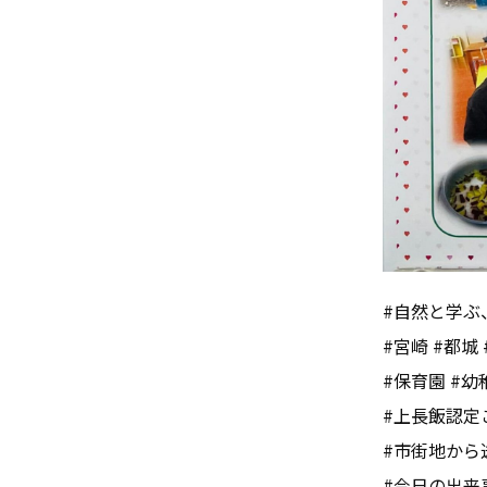
#自然と学ぶ
#宮崎 #都城 
#保育園 #幼
#上長飯認定
#市街地から
#今日の出来