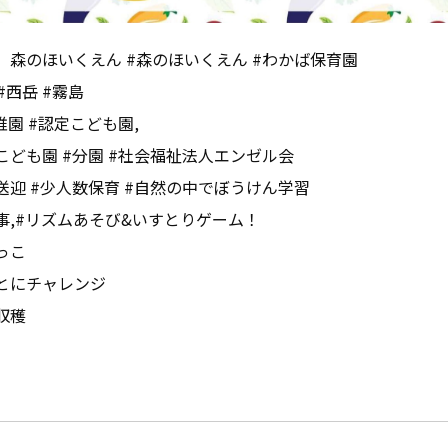
、森のほいくえん #森のほいくえん #わかば保育園
#西岳 #霧島
稚園 #認定こども園,
こども園 #分園 #社会福祉法人エンゼル会
送迎 #少人数保育 #自然の中でぼうけん学習
事,#リズムあそび&いすとりゲーム！
っこ
とにチャレンジ
収穫