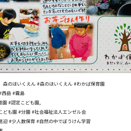
、森のほいくえん #森のほいくえん #わかば保育園
#西岳 #霧島
稚園 #認定こども園,
こども園 #分園 #社会福祉法人エンゼル会
送迎 #少人数保育 #自然の中でぼうけん学習
事