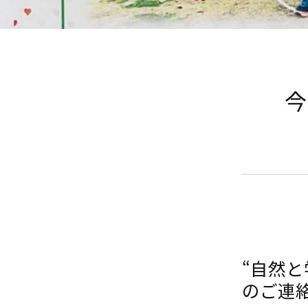
今
“自然
のご連