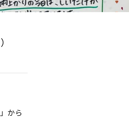
2）
園」から