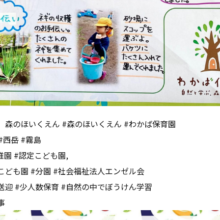
、森のほいくえん #森のほいくえん #わかば保育園
#西岳 #霧島
稚園 #認定こども園,
こども園 #分園 #社会福祉法人エンゼル会
送迎 #少人数保育 #自然の中でぼうけん学習
事