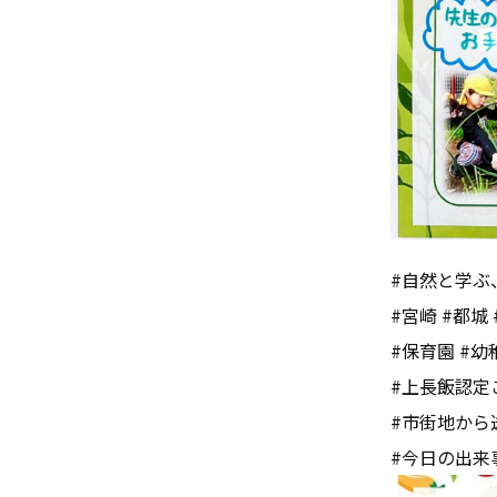
#自然と学ぶ
#宮崎 #都城 
#保育園 #幼
#上長飯認定
#市街地から
#今日の出来