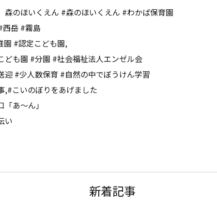
、森のほいくえん #森のほいくえん #わかば保育園
#西岳 #霧島
稚園 #認定こども園,
こども園 #分園 #社会福祉法人エンゼル会
送迎 #少人数保育 #自然の中でぼうけん学習
事,#こいのぼりをあげました
口「あ～ん」
伝い
新着記事