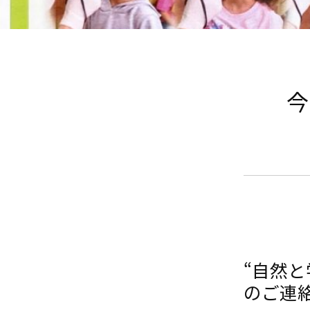
今
“自然
のご連