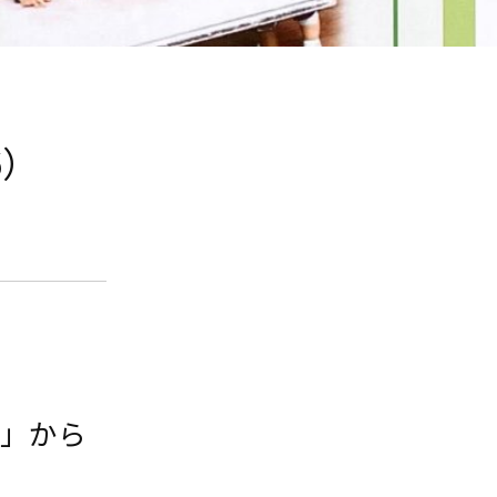
6）
園」から