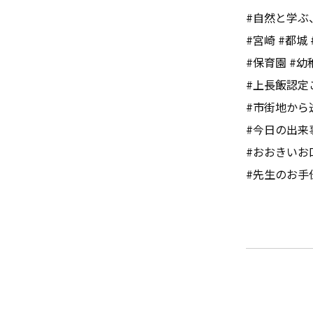
#自然と学ぶ
#宮崎 #都城 
#保育園 #幼
#上長飯認定
#市街地から
#今日の出来
#おおきいお
#先生のお手